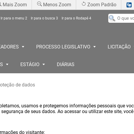
Mais Zoom
Menos Zoom
Zoom Padrão
Ir para o menu
2
Ir para o busca
3
Ir para o Rodapé
4
EADORES
PROCESSO LEGISLATIVO
LICITAÇÃO
OS
ESTÁGIO
DIÁRIAS
proteção de dados
coletamos, usamos e protegemos informações pessoais que você
segurança de seus dados. Ao acessar ou utilizar este site, voc
rmações do visitante: