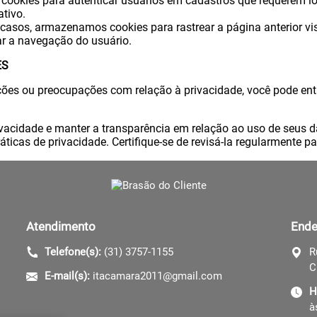
cookies para autenticar usuários em cadastros que requerem lo
ativo.
asos, armazenamos cookies para rastrear a página anterior visi
tar a navegação do usuário.
ES
ções ou preocupações com relação à privacidade, você pode ent
cidade e manter a transparência em relação ao uso de seus dad
ticas de privacidade. Certifique-se de revisá-la regularmente pa
Atendimento
Ende
Telefone(s):
(31) 3757-1155
R
C
E-mail(s):
itacamara2011@gmail.com
H
à