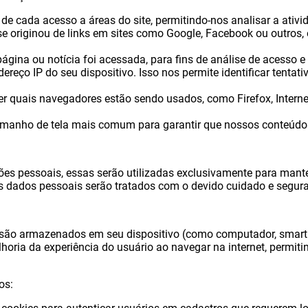
de cada acesso a áreas do site, permitindo-nos analisar a ativi
e originou de links em sites como Google, Facebook ou outros, 
gina ou notícia foi acessada, para fins de análise de acesso e
reço IP do seu dispositivo. Isso nos permite identificar tentat
 quais navegadores estão sendo usados, como Firefox, Internet
nho de tela mais comum para garantir que nossos conteúdos
ões pessoais, essas serão utilizadas exclusivamente para mant
s dados pessoais serão tratados com o devido cuidado e segur
são armazenados em seu dispositivo (como computador, smartph
ia da experiência do usuário ao navegar na internet, permitin
os: